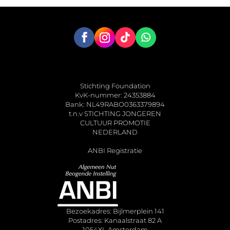
Stichting Foundation
KvK-nummer: 24353884
Bank: NL49RABO0363379894
t.n.v STICHTING JONGEREN
CULTUUR PROMOTIE
NEDERLAND
ANBI Registratie
Bezoekadres: Bijlmerplein 141
Postadres: Kanaalstraat 82 A
1054XL Amsterdam