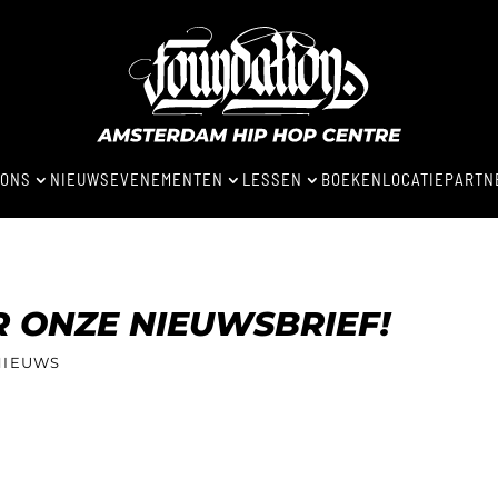
 ONS
NIEUWS
EVENEMENTEN
LESSEN
BOEKEN
LOCATIE
PARTN
3
3
3
 ONZE NIEUWSBRIEF!
NIEUWS