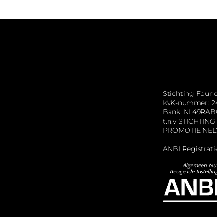
Stichting Foun
KvK-nummer: 2
Bank: NL49RAB
t.n.v STICHTI
PROMOTIE NE
ANBI Registrati