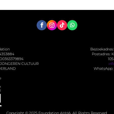
dation
Bezoekadres: 
4353884
Postadres: K
O0363379894
10
NG JONGEREN CULTUUR
in
DERLAND
WhatsApp: 
e
Copyright © 2025 Foundation AHHA. All Rights Reserved.