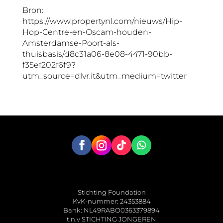
Bron:
https://www.propertynl.com/nieuws/Hip-
Hop-Centre-en-Oscam-houden-
Amsterdamse-Poort-als-
thuisbasis/d8c31a06-8e08-4471-90bb-
f35ef202f6f9?
utm_source=dlvr.it&utm_medium=twitter
Stichting Foundation
KvK-nummer: 24353884
Bank: NL49RABO0363379894
t.n.v STICHTING JONGEREN