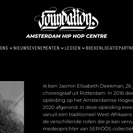
 ONS
NIEUWS
EVENEMENTEN
LESSEN
BOEKEN
LOCATIE
PARTN
3
3
3
Ik ben Jasmin Elisabeth Deekman, 26 j
choreograaf uit Rotterdam. In 2016 de
opleiding op het Amsterdamse Hogesc
2020 afgerond. In deze opleiding kree
vanuit een traditioneel West-Afrikaan
de verschillende rollen die je kan verv
medeoprichter van SERIÓÓS collectief